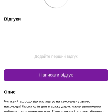
Відгуки
Додайте перший відгук
Написати відгук
Опис
Чуттєвий афродизіак налаштує на сексуальну хвилю
насолоди! Якісна олія для масажу дарує ніжне зволоження
роблячи шкіру шовковистою. Стимулюючий аромат збуджує і