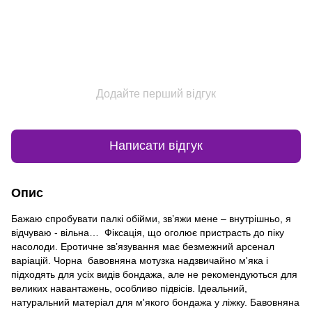
Додайте перший відгук
Написати відгук
Опис
Бажаю спробувати палкі обійми, зв’яжи мене – внутрішньо, я
відчуваю - вільна… Фіксація, що оголює пристрасть до піку
насолоди. Еротичне зв’язування має безмежний арсенал
варіацій. Чорна бавовняна мотузка надзвичайно м'яка і
підходять для усіх видів бондажа, але не рекомендуються для
великих навантажень, особливо підвісів. Ідеальний,
натуральний матеріал для м'якого бондажа у ліжку. Бавовняна