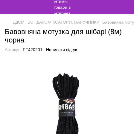
БДСМ
БОНДАЖ: ФІКСАТОРИ, НАРУЧНИКИ
Бавовняна мотуз
Бавовняна мотузка для шібарі (8м)
чорна
Артикул:
FF420201
Написати відгук