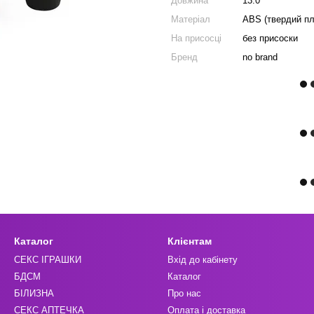
Довжина
13.0
Матеріал
ABS (твердий пл
На присосці
без присоски
Бренд
no brand
Каталог
Клієнтам
СЕКС ІГРАШКИ
Вхід до кабінету
БДСМ
Каталог
БІЛИЗНА
Про нас
СЕКС АПТЕЧКА
Оплата і доставка