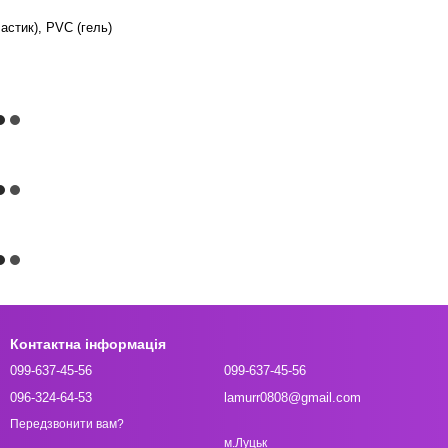
астик), PVC (гель)
Контактна інформація
099-637-45-56
099-637-45-56
096-324-64-53
lamurr0808@gmail.com
Передзвонити вам?
м.Луцьк